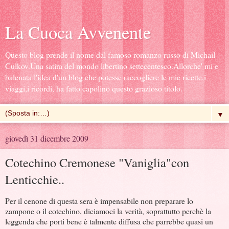
La Cuoca Avvenente
Questo blog prende il nome dal famoso romanzo russo di Michail
Culkov.Una satira del mondo libertino settecentesco.Allorche' mi e'
balenata l'idea d'un blog che potesse raccogliere le mie ricette,i
viaggi,i ricordi, ha fatto capolino questo grazioso titolo.
▼
giovedì 31 dicembre 2009
Cotechino Cremonese "Vaniglia"con
Lenticchie..
Per il cenone di questa sera è impensabile non preparare lo
zampone o il cotechino, diciamoci la verità, soprattutto perchè la
leggenda che porti bene è talmente diffusa che parrebbe quasi un