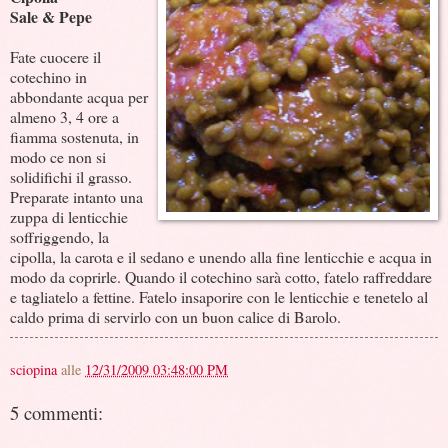
Sale & Pepe
Fate cuocere il
cotechino in
abbondante acqua per
almeno 3, 4 ore a
fiamma sostenuta, in
modo ce non si
solidifichi il grasso.
Preparate intanto una
zuppa di lenticchie
soffriggendo, la
cipolla, la carota e il sedano e unendo alla fine lenticchie e acqua in
modo da coprirle. Quando il cotechino sarà cotto, fatelo raffreddare
e tagliatelo a fettine. Fatelo insaporire con le lenticchie e tenetelo al
caldo prima di servirlo con un buon calice di Barolo.
sciopina
alle
12/31/2009 03:48:00 PM
5 commenti: