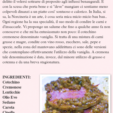
delitto il volersi sottrarre di proposito agli influssi benaugurali. E
con la scusa che porta bene e si "deve" mangiare ci sentiamo meno
colpevoli dinanzi a un piatto cosi' sontuoso e calorico. In Italia, si
sa, la Norcineria è un arte, è cosa seria mica micio micio bau bau..
Ogni regione ha la sua specialità, il suo modo di condire le carni e
d'insaccarle. Vi propongo un salume che fino a qualche anno fa non
conoscevo e che mi ha entusiasmato non poco: il cotechino
cremonese denominato vaniglia. Si tratta di una mistura di carni
grasse e magre, condite con vino rosso, zucchero, sale, pepe e
spezie, nella zona del mantovano addirittura ci sono delle versioni
che contemplano effettivamente l'utilizzo della vaniglia. A cremona
tale denominazione è data, invece, dal minore utilizzo di grasso e
cotenna e da una breva stagionatura.
INGREDIENTI:
Cotechino
Cremonese
Lenticchie
Olio Evo
Sedano
Carota
Cipolla