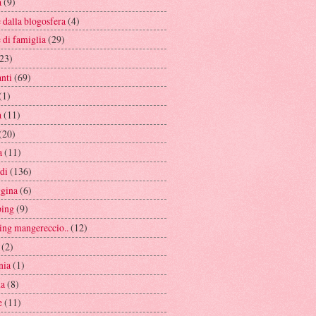
a
(9)
e dalla blogosfera
(4)
e di famiglia
(29)
23)
anti
(69)
(1)
a
(11)
(20)
a
(11)
di
(136)
ggina
(6)
ing
(9)
ing mangereccio..
(12)
(2)
nia
(1)
na
(8)
e
(11)