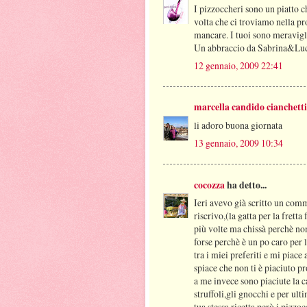
I pizzoccheri sono un piatto 
volta che ci troviamo nella p
mancare. I tuoi sono meravigli
Un abbraccio da Sabrina&Lu
12 gennaio, 2009 22:41
marcella candido cianchetti
li adoro buona giornata
13 gennaio, 2009 10:34
cocozza
ha detto...
Ieri avevo già scritto un comm
riscrivo,(la gatta per la frett
più volte ma chissà perchè non
forse perchè è un po caro per l
tra i miei preferiti e mi piace
spiace che non ti è piaciuto p
a me invece sono piaciute la ca
struffoli,gli gnocchi e per ul
tua stessa ricetta però i pizzoc