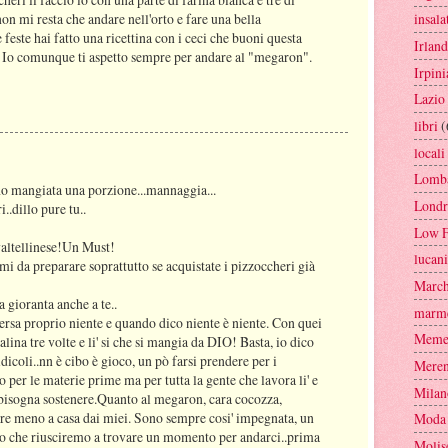
insala
on mi resta che andare nell'orto e fare una bella
feste hai fatto una ricettina con i ceci che buoni questa
Irlan
D Io comunque ti aspetto sempre per andare al "megaron".
Irpini
Lazio
libri
(
locali
Lomba
e ho mangiata una porzione...mannaggia...
Londr
.dillo pure tu..
Low F
valtellinese!Un Must!
lucan
i da preparare soprattutto se acquistate i pizzoccheri già
Marc
 gioranta anche a te..
marme
rsa proprio niente e quando dico niente è niente. Con quei
Mem
lina tre volte e li' si che si mangia da DIO! Basta, io dico
dicoli..nn è cibo è gioco, un pò farsi prendere per i
Mere
no per le materie prime ma per tutta la gente che lavora li' e
Milan
e bisogna sostenere.Quanto al megaron, cara cocozza,
pre meno a casa dai miei. Sono sempre cosi' impegnata, un
Moda
ro che riusciremo a trovare un momento per andarci..prima
Molis