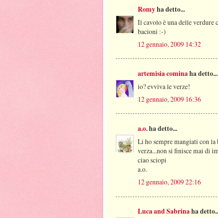
Romy
ha detto...
Il cavolo è una delle verdure c
bacioni :-)
12 gennaio, 2009 14:32
artemisia comina
ha detto...
io? evviva le verze!
12 gennaio, 2009 16:36
a.o.
ha detto...
Li ho sempre mangiati con la b
verza...non si finisce mai di i
ciao sciopi
a.o.
12 gennaio, 2009 22:16
Luca and Sabrina
ha detto..