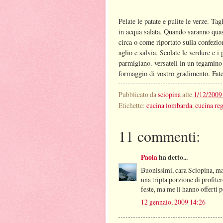
Pelate le patate e pulite le verze. Tagl
in acqua salata. Quando saranno quasi
circa o come riportato sulla confezio
aglio e salvia. Scolate le verdure e i
parmigiano. versateli in un tegamino d
formaggio di vostro gradimento. Fate
Pubblicato da
sciopina
alle
1/12/2009
Etichette:
cucina lombarda
,
cucina re
11 commenti:
Paola
ha detto...
Buonissimi, cara Sciopina, m
una tripla porzione di profite
feste, ma me li hanno offerti 
12 gennaio, 2009 14:26