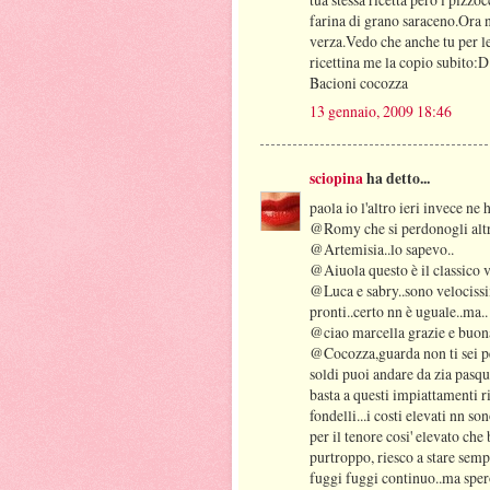
farina di grano saraceno.Ora n
verza.Vedo che anche tu per le 
ricettina me la copio subito:
Bacioni cocozza
13 gennaio, 2009 18:46
sciopina
ha detto...
paola io l'altro ieri invece n
@Romy che si perdonogli altri.
@Artemisia..lo sapevo..
@Aiuola questo è il classico 
@Luca e sabry..sono velocissim
pronti..certo nn è uguale..ma..
@ciao marcella grazie e buona
@Cocozza,guarda non ti sei pe
soldi puoi andare da zia pasqua
basta a questi impiattamenti ri
fondelli...i costi elevati nn so
per il tenore cosi' elevato ch
purtroppo, riesco a stare sem
fuggi fuggi continuo..ma spe