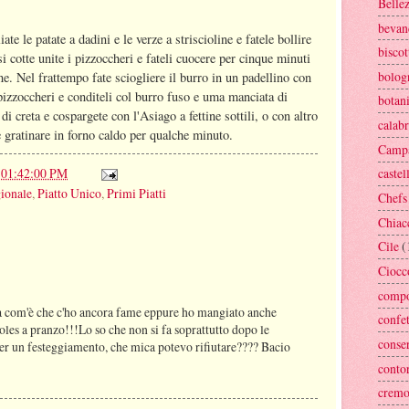
Belle
bevan
iate le patate a dadini e le verze a striscioline e fatele bollire
biscot
 cotte unite i pizzoccheri e fateli cuocere per cinque minuti
bolog
ne. Nel frattempo fate sciogliere il burro in un padellino con
 pizzoccheri e conditeli col burro fuso e uma manciata di
botan
i creta e cospargete con l'Asiago a fettine sottili, o con altro
calabr
 gratinare in forno caldo per qualche minuto.
Camp
 01:42:00 PM
castel
gionale
,
Piatto Unico
,
Primi Piatti
Chefs
Chiac
Cile
(
Ciocc
compo
a com'è che c'ho ancora fame eppure ho mangiato anche
confe
roles a pranzo!!!Lo so che non si fa soprattutto dopo le
conse
per un festeggiamento, che mica potevo rifiutare???? Bacio
conto
crem