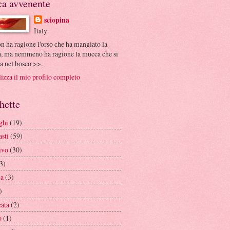
ca avvenente
sciopina
Italy
 ha ragione l'orso che ha mangiato la
, ma nemmeno ha ragione la mucca che si
sa nel bosco >>.
izza il mio profilo completo
hette
ghi
(19)
sti
(59)
ivo
(30)
3)
ia
(3)
)
cata
(2)
o
(1)