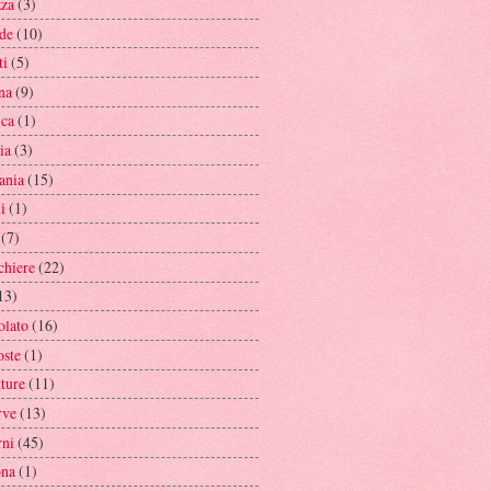
zza
(3)
de
(10)
ti
(5)
na
(9)
ica
(1)
ia
(3)
ania
(15)
li
(1)
(7)
chiere
(22)
13)
olato
(16)
ste
(1)
tture
(11)
rve
(13)
rni
(45)
ona
(1)