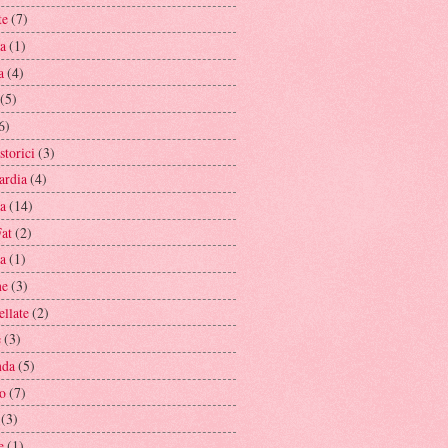
te
(7)
da
(1)
a
(4)
(5)
6)
 storici
(3)
rdia
(4)
a
(14)
at
(2)
ia
(1)
he
(3)
llate
(2)
e
(3)
nda
(5)
o
(7)
(3)
e
(1)