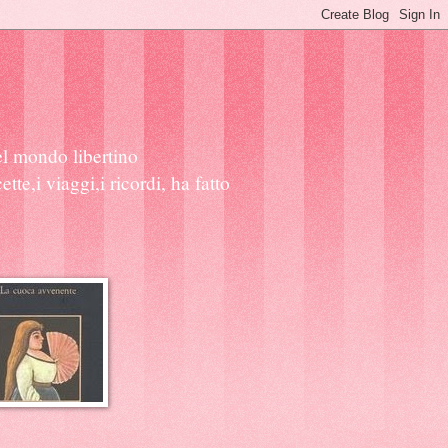
l mondo libertino
tte,i viaggi,i ricordi, ha fatto