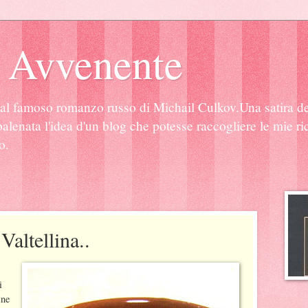
 Avvenente
al famoso romanzo russo di Michail Culkov.Una satira de
alenata l'idea d'un blog che potesse raccogliere le mie rice
o.
Valtellina..
i
ine