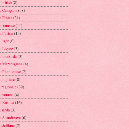
 british
(8)
a Campana
(38)
a Etnica
(31)
 francese
(11)
a Fusion
(13)
 light
(6)
a Ligure
(3)
a lombarda
(3)
a Marchigiana
(4)
a Piemontese
(2)
 pugliese
(8)
a regionale
(39)
a romana
(4)
a Rustica
(16)
 sarda
(3)
a Scandinava
(6)
 siciliana
(2)