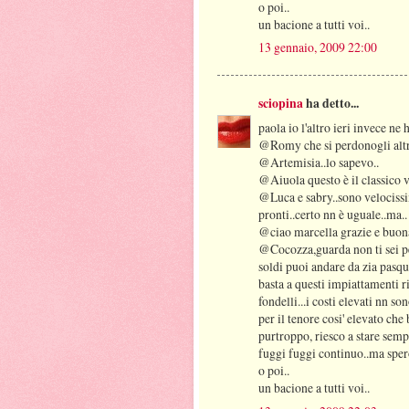
o poi..
un bacione a tutti voi..
13 gennaio, 2009 22:00
sciopina
ha detto...
paola io l'altro ieri invece n
@Romy che si perdonogli altri.
@Artemisia..lo sapevo..
@Aiuola questo è il classico 
@Luca e sabry..sono velocissim
pronti..certo nn è uguale..ma..
@ciao marcella grazie e buona
@Cocozza,guarda non ti sei pe
soldi puoi andare da zia pasqua
basta a questi impiattamenti ri
fondelli...i costi elevati nn so
per il tenore cosi' elevato ch
purtroppo, riesco a stare sem
fuggi fuggi continuo..ma spe
o poi..
un bacione a tutti voi..