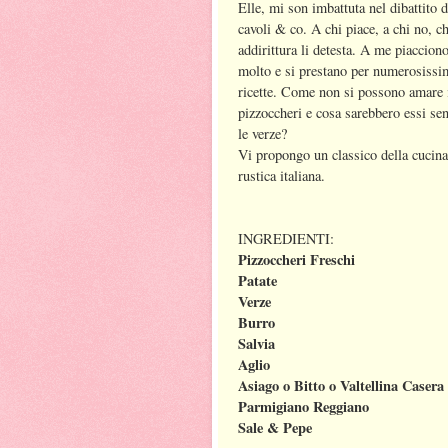
Elle, mi son imbattuta nel dibattito d
cavoli & co. A chi piace, a chi no, ch
addirittura li detesta. A me piaccion
molto e si prestano per numerosissi
ricette. Come non si possono amare 
pizzoccheri e cosa sarebbero essi se
le verze?
Vi propongo un classico della cucina
rustica italiana.
INGREDIENTI:
Pizzoccheri
Freschi
Patate
Verze
Burro
Salvia
Aglio
Asiago
o Bitto o Valtellina Casera
Parmigiano Reggiano
Sale & Pepe