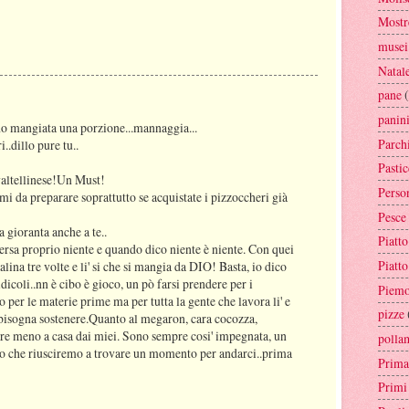
Mostr
musei
Natal
pane
panin
e ho mangiata una porzione...mannaggia...
Parch
.dillo pure tu..
Pastic
valtellinese!Un Must!
Perso
i da preparare soprattutto se acquistate i pizzoccheri già
Pesce
 gioranta anche a te..
Piatto
rsa proprio niente e quando dico niente è niente. Con quei
Piatt
lina tre volte e li' si che si mangia da DIO! Basta, io dico
dicoli..nn è cibo è gioco, un pò farsi prendere per i
Piemo
no per le materie prime ma per tutta la gente che lavora li' e
pizze
e bisogna sostenere.Quanto al megaron, cara cocozza,
pre meno a casa dai miei. Sono sempre cosi' impegnata, un
polla
ro che riusciremo a trovare un momento per andarci..prima
Prima
Primi 