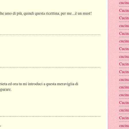
cucina
Cucin
he amo di più, quindi questa ricettina, per me....è un must!
Cucin
cucina
Cucin
cucina
Cucin
cucin
Cucin
Cucin
cucina
ieta ed ora tu mi introduci a questa meraviglia di
cucin
mparare.
cucin
Cucin
cucina
Cucin
.
cucina