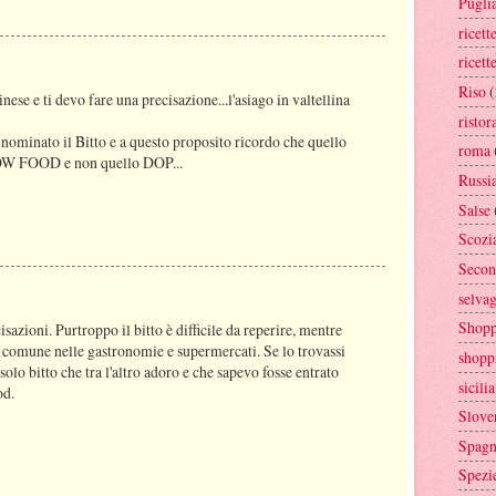
Pugli
ricett
ricett
Riso
(
inese e ti devo fare una precisazione...l'asiago in valtellina
ristor
nominato il Bitto e a questo proposito ricordo che quello
roma
W FOOD e non quello DOP...
Russi
Salse
Scozi
Secon
selva
Shopp
sazioni. Purtroppo il bitto è difficile da reperire, mentre
 comune nelle gastronomie e supermercati. Se lo trovassi
shopp
olo bitto che tra l'altro adoro e che sapevo fosse entrato
sicilia
od.
Slove
Spag
Spezi