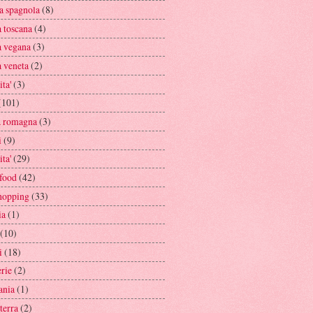
a spagnola
(8)
a toscana
(4)
a vegana
(3)
a veneta
(2)
ita'
(3)
(101)
a romagna
(3)
i
(9)
ita'
(29)
rfood
(42)
hopping
(33)
ia
(1)
(10)
i
(18)
rie
(2)
ania
(1)
terra
(2)