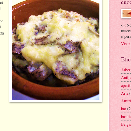
cuo
ei
i
o
me
<< Non
i
mucca
nza
e' per
Visual
Etic
Alber
Antipa
aperit
Arte
(
Austr
bar
(2
basili
Belgi