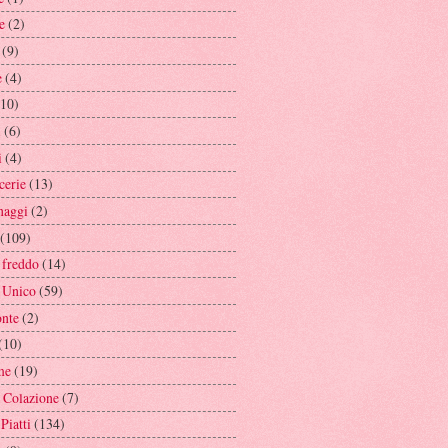
e
(2)
(9)
e
(4)
(10)
i
(6)
i
(4)
cerie
(13)
naggi
(2)
(109)
 freddo
(14)
o Unico
(59)
nte
(2)
(10)
me
(19)
 Colazione
(7)
Piatti
(134)