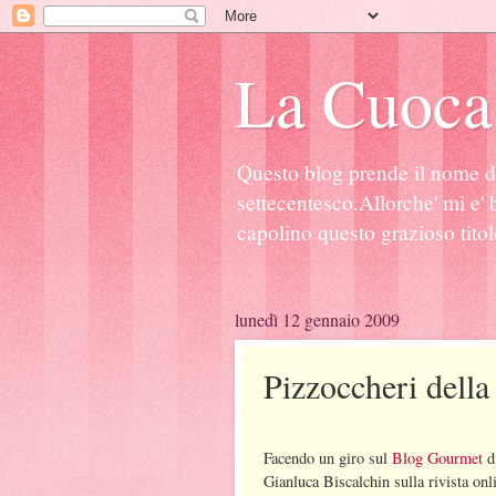
La Cuoca
Questo blog prende il nome d
settecentesco.Allorche' mi e' b
capolino questo grazioso titol
lunedì 12 gennaio 2009
Pizzoccheri della 
Facendo un giro sul
Blog Gourmet
d
Gianluca Biscalchin sulla rivista onl