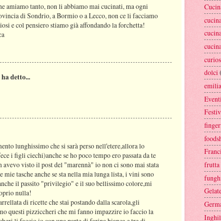
che amiamo tanto, non li abbiamo mai cucinati, ma ogni
Cucin
rovincia di Sondrio, a Bormio o a Lecco, non ce li facciamo
cucin
osi e col pensiero stiamo già affondando la forchetta!
cucin
ca
cucin
curios
dolci
ha detto...
emili
Event
Festiv
finge
foods
ento lunghissimo che si sarà perso nell'etere,allora lo
Franc
a fece i figli ciechi)anche se ho poco tempo ero passata da te
frutta
 avevo visto il post del "marennà" io non ci sono mai stata
e mie tasche anche se sta nella mia lunga lista, i vini sono
fungh
 anche il passito "privilegio" e il suo bellissimo colore,mi
Gelate
roprio nulla!
rrellata di ricette che stai postando dalla scarola,gli
Germ
timo questi pizziccheri che mi fanno impazzire io faccio la
Inghil
cheri li faccio io con una parte di farina bianca e tre di