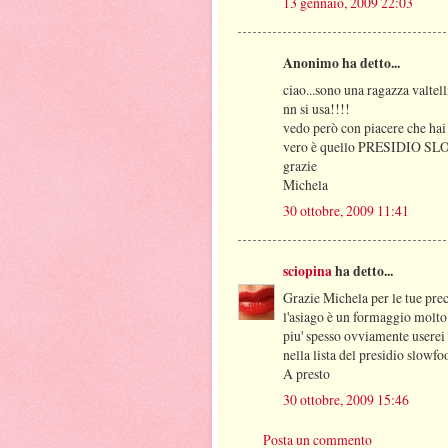
13 gennaio, 2009 22:03
Anonimo ha detto...
ciao...sono una ragazza valtell
nn si usa!!!!
vedo però con piacere che hai 
vero è quello PRESIDIO SLO
grazie
Michela
30 ottobre, 2009 11:41
sciopina
ha detto...
Grazie Michela per le tue preci
l'asiago è un formaggio molto
piu' spesso ovviamente userei s
nella lista del presidio slowfo
A presto
30 ottobre, 2009 15:46
Posta un commento