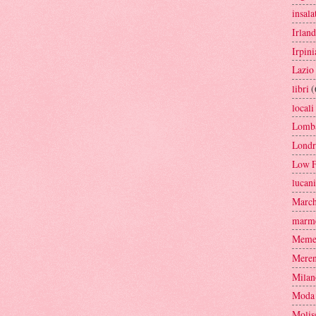
insala
Irlan
Irpini
Lazio
libri
(
locali
Lomba
Londr
Low F
lucan
Marc
marme
Mem
Mere
Milan
Moda
Molis