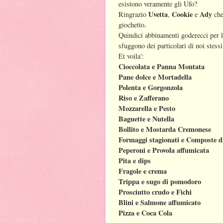
esistono veramente gli Ufo?
Uvetta
Cookie
Ady
Ringrazio
,
e
che
giochetto.
Quindici abbinamenti goderecci per la 
sfuggono dei particolari di noi stessi
Et voila':
Cioccolata e Panna Montata
Pane dolce e Mortadella
Polenta e Gorgonzola
Riso e Zafferano
Mozzarella e Pesto
Baguette e Nutella
Bollito e Mostarda Cremonese
Formaggi stagionati e Composte di
Peperoni e Provola affumicata
Pita e dips
Fragole e crema
Trippa e sugo di pomodoro
Prosciutto crudo e Fichi
Blini e Salmone affumicato
Pizza e Coca Cola