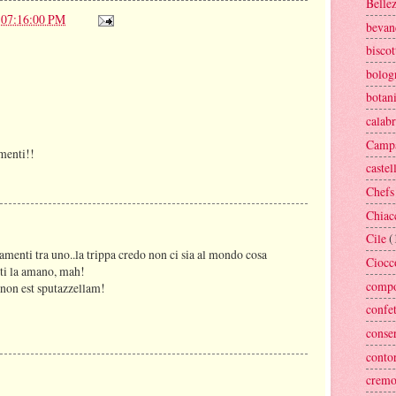
Belle
 07:16:00 PM
bevan
biscot
bolog
botan
calabr
Camp
menti!!
castel
Chefs
Chiac
Cile
(
namenti tra uno..la trippa credo non ci sia al mondo cosa
Ciocc
lti la amano, mah!
compo
non est sputazzellam!
confe
conse
conto
crem