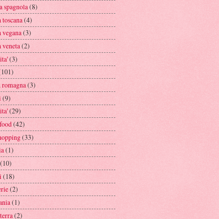
a spagnola
(8)
a toscana
(4)
a vegana
(3)
a veneta
(2)
ita'
(3)
(101)
a romagna
(3)
i
(9)
ita'
(29)
rfood
(42)
hopping
(33)
ia
(1)
(10)
i
(18)
rie
(2)
ania
(1)
terra
(2)