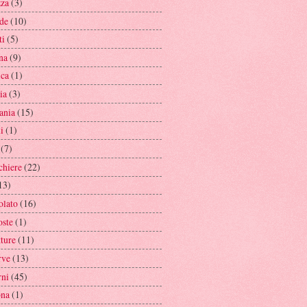
zza
(3)
de
(10)
ti
(5)
na
(9)
ica
(1)
ia
(3)
ania
(15)
li
(1)
(7)
chiere
(22)
13)
olato
(16)
ste
(1)
tture
(11)
rve
(13)
rni
(45)
ona
(1)