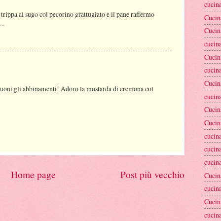
cucina
trippa al sugo col pecorino grattugiato e il pane raffermo
Cucin
..
Cucin
cucina
Cucin
cucina
Cucin
i gli abbinamenti! Adoro la mostarda di cremona col
cucin
Cucin
Cucin
cucina
cucin
cucin
Home page
Post più vecchio
Cucin
cucina
Cucin
cucina