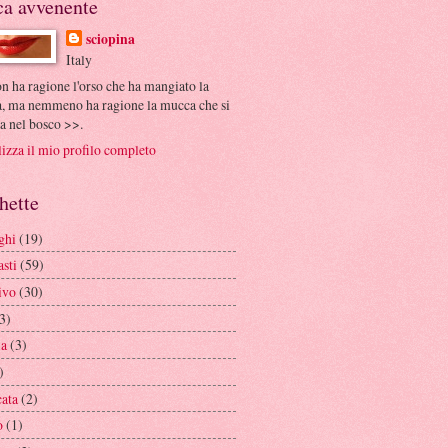
ca avvenente
sciopina
Italy
 ha ragione l'orso che ha mangiato la
, ma nemmeno ha ragione la mucca che si
sa nel bosco >>.
izza il mio profilo completo
hette
ghi
(19)
sti
(59)
ivo
(30)
3)
ia
(3)
)
cata
(2)
o
(1)