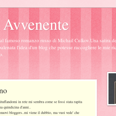
 Avvenente
al famoso romanzo russo di Michail Culkov.Una satira de
alenata l'idea d'un blog che potesse raccogliere le mie rice
o.
rno
ituffandomi in rete mi sembra come se fossi stata rapita
na quindicina d'anni..
, nuovi bloggers..mi viene il dubbio, ma vuoi vede' che