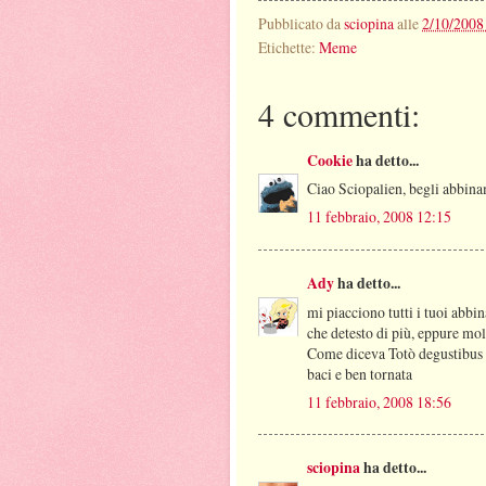
Pubblicato da
sciopina
alle
2/10/2008
Etichette:
Meme
4 commenti:
Cookie
ha detto...
Ciao Sciopalien, begli abbina
11 febbraio, 2008 12:15
Ady
ha detto...
mi piacciono tutti i tuoi abbi
che detesto di più, eppure mo
Come diceva Totò degustibus 
baci e ben tornata
11 febbraio, 2008 18:56
sciopina
ha detto...