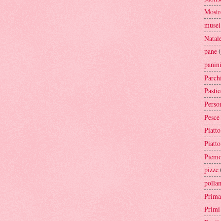
Mostr
musei
Natal
pane
panin
Parch
Pastic
Perso
Pesce
Piatto
Piatt
Piemo
pizze
polla
Prima
Primi 