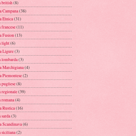
 british
(8)
a Campana
(38)
a Etnica
(31)
 francese
(11)
a Fusion
(13)
 light
(6)
a Ligure
(3)
a lombarda
(3)
a Marchigiana
(4)
a Piemontese
(2)
 pugliese
(8)
a regionale
(39)
a romana
(4)
a Rustica
(16)
 sarda
(3)
a Scandinava
(6)
 siciliana
(2)