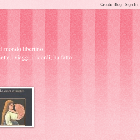
l mondo libertino
tte,i viaggi,i ricordi, ha fatto