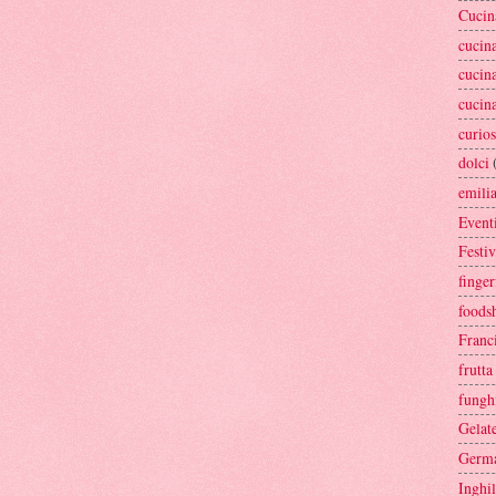
Cucin
cucin
cucin
cucin
curios
dolci
emili
Event
Festiv
finge
foods
Franc
frutta
fungh
Gelate
Germ
Inghil