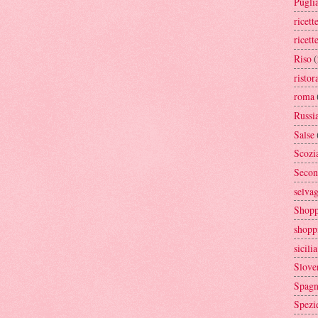
Pugli
ricett
ricett
Riso
(
ristor
roma
Russi
Salse
Scozi
Secon
selva
Shopp
shopp
sicilia
Slove
Spag
Spezi