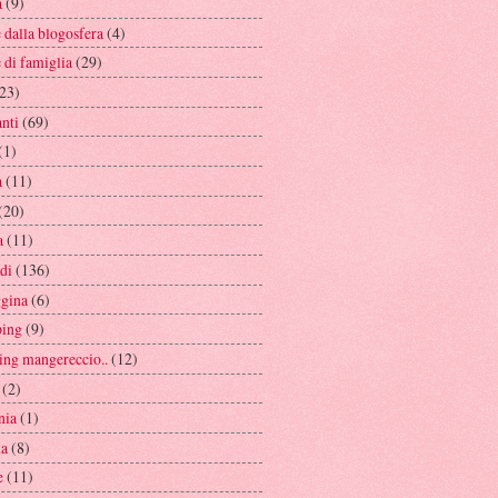
a
(9)
e dalla blogosfera
(4)
e di famiglia
(29)
23)
anti
(69)
(1)
a
(11)
(20)
a
(11)
di
(136)
ggina
(6)
ing
(9)
ing mangereccio..
(12)
(2)
nia
(1)
na
(8)
e
(11)