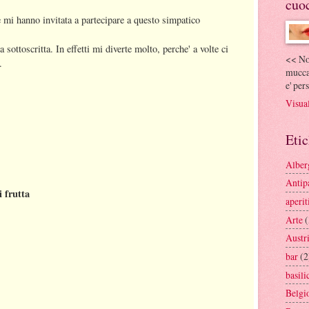
cuo
 mi hanno invitata a partecipare a questo simpatico
sottoscritta. In effetti mi diverte molto, perche' a volte ci
<< Non
.
mucca
e' per
Visual
Etic
Alber
Antipa
 frutta
aperit
Arte
(
Austr
bar
(2
basili
Belgi