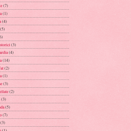
te
(7)
da
(1)
a
(4)
(5)
6)
 storici
(3)
rdia
(4)
a
(14)
at
(2)
ia
(1)
he
(3)
llate
(2)
e
(3)
nda
(5)
o
(7)
(3)
e
(1)