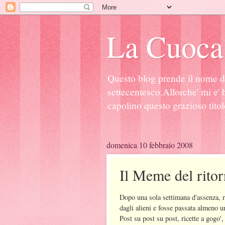
La Cuoca
Questo blog prende il nome d
settecentesco.Allorche' mi e' b
capolino questo grazioso titol
domenica 10 febbraio 2008
Il Meme del rito
Dopo una sola settimana d'assenza, r
dagli alieni e fosse passata almeno u
Post su post su post, ricette a gogo'