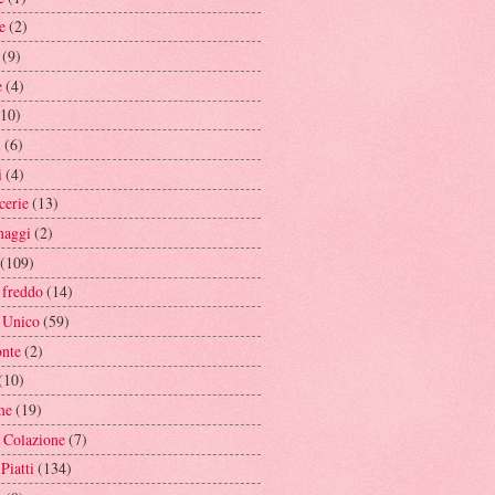
e
(2)
(9)
e
(4)
(10)
i
(6)
i
(4)
cerie
(13)
naggi
(2)
(109)
 freddo
(14)
o Unico
(59)
nte
(2)
(10)
me
(19)
 Colazione
(7)
Piatti
(134)